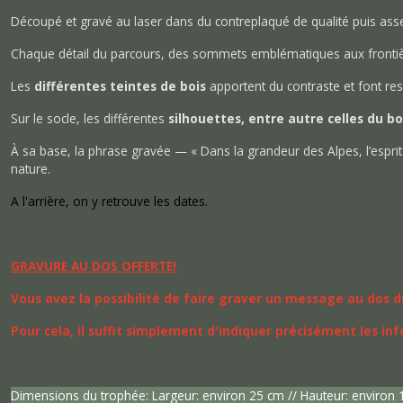
Découpé et gravé au laser dans du contreplaqué de qualité puis assemb
Chaque détail du parcours, des sommets emblématiques aux frontièr
Les
différentes teintes de bois
apportent du contraste et font res
Sur le socle, les différentes
silhouettes, entre autre celles du 
À sa base, la phrase gravée —
« Dans la grandeur des Alpes, l’esprit
nature.
A l'arrière, on y retrouve les dates.
GRAVURE AU DOS OFFERTE!
Vous avez la possibilité de faire graver un message au dos 
Pour cela, il suffit simplement d'indiquer précisément les
Dimensions du trophée: Largeur: environ 25 cm // Hauteur: environ 1