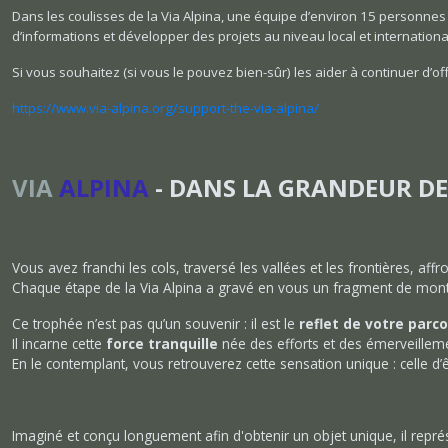
Dans les coulisses de la Via Alpina, une équipe d’environ 15 personnes 
d’informations et développer des projets au niveau local et internationa
Si vous souhaitez (si vous le pouvez bien-sûr) les aider à continuer d’of
https://www.via-alpina.org/support-the-via-alpina/
VIA
ALPINA
- DANS LA GRANDEUR DES
Vous avez franchi les cols, traversé les vallées et les frontières, affron
Chaque étape de la Via Alpina a gravé en vous un fragment de monta
Ce trophée n’est pas qu’un souvenir : il est le
reflet de votre parc
Il incarne cette
force tranquille
née des efforts et des émerveillem
En le contemplant, vous retrouverez cette sensation unique : celle 
Imaginé et conçu longuement afin d'obtenir un objet unique, il repré