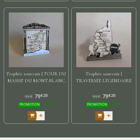
Trophée souvenir | TOUR DU
Trophée souvenir |
MASSIF DU MONT-BLANC
TRAVERSÉE LÉGENDAIRE
DE LA CORSE
€
20
€
20
79
79
99
€
99
€
-
20
%
-
20
%
PROMOTION
PROMOTION