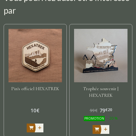
par
Pin's officiel HEXATREK
Trophée souvenir |
HEXATREK
€
20
10
€
79
99
€
-
20
%
PROMOTION