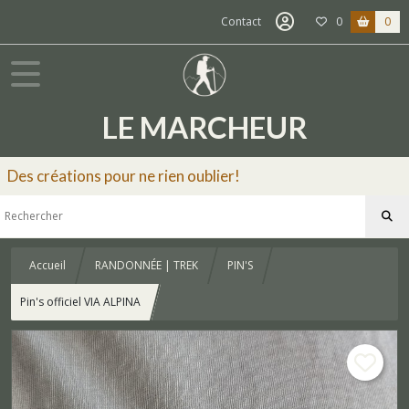
Contact
0
0
LE MARCHEUR
Des créations pour ne rien oublier!
Accueil
RANDONNÉE | TREK
PIN'S
Pin's officiel VIA ALPINA